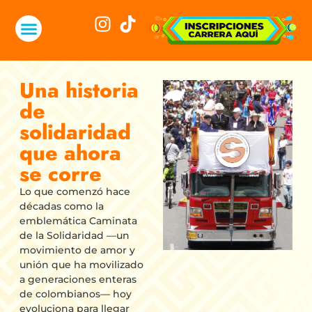
Una historia
de
solidaridad
que ahora
se corre
Lo que comenzó hace
décadas como la
emblemática Caminata
de la Solidaridad —un
movimiento de amor y
unión que ha movilizado
a generaciones enteras
de colombianos— hoy
evoluciona para llegar