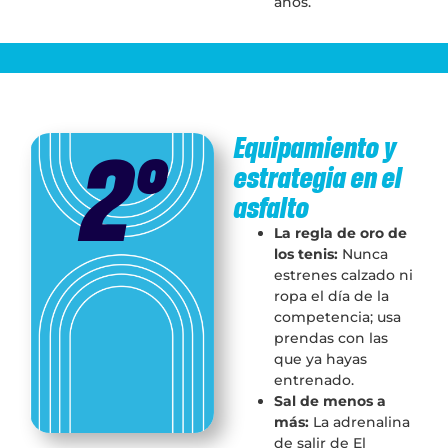
años.
2°
Equipamiento y
estrategia en el
asfalto
La regla de oro de
los tenis:
Nunca
estrenes calzado ni
ropa el día de la
competencia; usa
prendas con las
que ya hayas
entrenado.
Sal de menos a
más:
La adrenalina
de salir de El