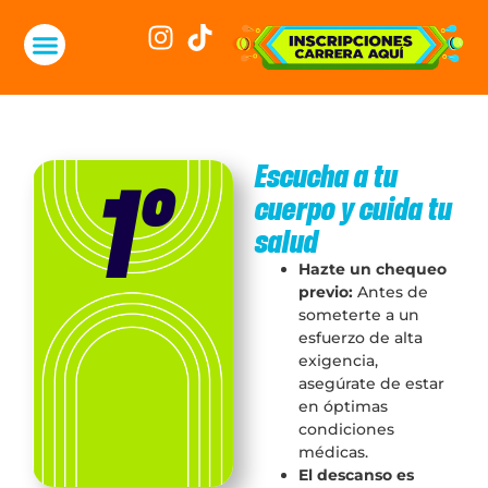
1°
Escucha a tu
cuerpo y cuida tu
salud
Hazte un chequeo
previo:
Antes de
someterte a un
esfuerzo de alta
exigencia,
asegúrate de estar
en óptimas
condiciones
médicas.
El descanso es